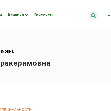
+
и
Клиника
Контакты
+
+
римовна
уракеримовна
СПЕЦИАЛЬНОСТЬ