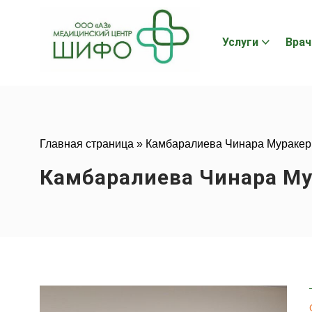
Услуги
Врач
Главная страница
»
Камбаралиева Чинара Мураке
Камбаралиева Чинара М